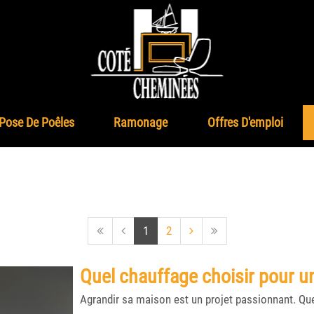
Pose De Poêles
Ramonage
Offres D'emploi
Première
Page
Page
Page
Page
Dernière
1
2
page
précédente
active
numéro
suivante
page
2
Quel chauffage choisir pour u
Agrandir sa maison est un projet passionnant. Que 