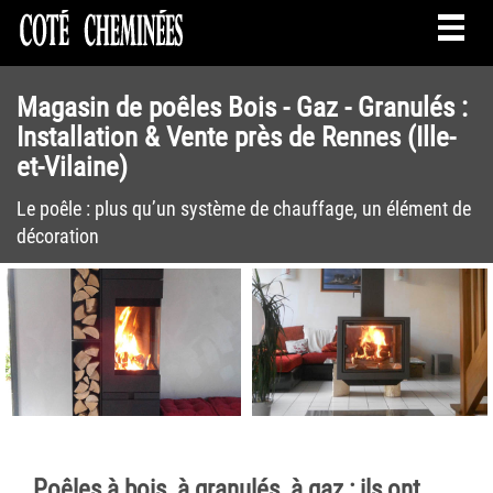
Togg
navig
Magasin de poêles Bois - Gaz - Granulés :
Installation & Vente près de Rennes (Ille-
et-Vilaine)
Le poêle : plus qu’un système de chauffage, un élément de
décoration
Poêles à bois, à granulés, à gaz : ils ont